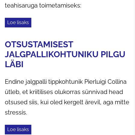
teahisaruga toimetamiseks:
Loe lisaks
OTSUSTAMISEST
JALGPALLIKOHTUNIKU PILGU
LÄBI
Endine jalgpalli tippkohtunik Pierluigi Collina
ütleb, et kriitilises olukorras sünnivad head
otsused siis, kui oled kergelt ärevil, aga mitte
stressis.
Loe lisaks