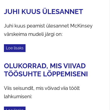
JUHI KUUS ÜLESANNET
Juhi kuus peamist ülesannet McKinsey
värskeima mudeli järgi on:
Loe lisaks
OLUKORRAD, MIS VIIVAD
TÖÖSUHTE LÕPPEMISENI
Viis seisundit, mis võivad viia töölt
lahkumiseni: