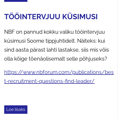
TÖÖINTERVJUU KÜSIMUSI
NBF on pannud kokku valiku tööintervjuu
küsimusi Soome tippjuhtidelt. Näiteks: kui
sind aasta pärast lahti lastakse, siis mis võis
olla kõige tõenäolisemalt selle põhjuseks?
https://www.nbforum.com/publications/bes
t-recruitment-questions-find-leader/
Loe lisaks