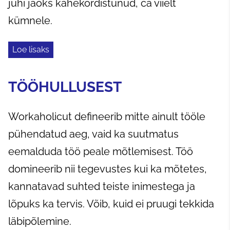
juhi jaoks kahekordistunud, ca viielt
kümnele.
Loe lisaks
TÖÖHULLUSEST
Workaholicut defineerib mitte ainult tööle
pühendatud aeg, vaid ka suutmatus
eemalduda töö peale mõtlemisest. Töö
domineerib nii tegevustes kui ka mõtetes,
kannatavad suhted teiste inimestega ja
lõpuks ka tervis. Võib, kuid ei pruugi tekkida
läbipõlemine.