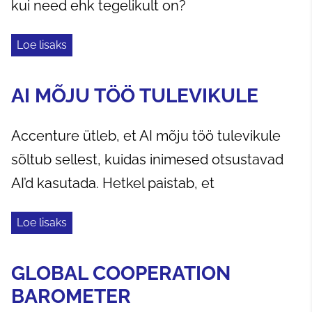
kui need ehk tegelikult on?
Loe lisaks
AI MÕJU TÖÖ TULEVIKULE
Accenture ütleb, et AI mõju töö tulevikule
sõltub sellest, kuidas inimesed otsustavad
AI’d kasutada. Hetkel paistab, et
Loe lisaks
GLOBAL COOPERATION
BAROMETER