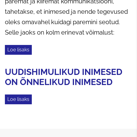
paremat ja kiiremat kommunikatsiooni,
tahetakse, et inimesed ja nende tegevused
oleks omavahel kuidagi paremini seotud.
Selle jaoks on kolm erinevat võimalust:
Loe lisaks
UUDISHIMULIKUD INIMESED
ON ÕNNELIKUD INIMESED
Loe lisaks