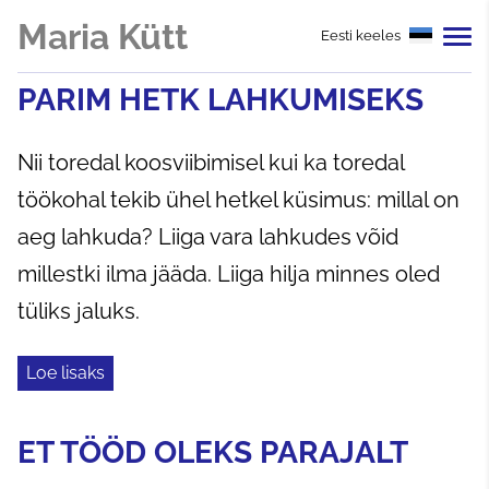
Maria Kütt
Eesti keeles
PARIM HETK LAHKUMISEKS
Nii toredal koosviibimisel kui ka toredal
töökohal tekib ühel hetkel küsimus: millal on
aeg lahkuda? Liiga vara lahkudes võid
millestki ilma jääda. Liiga hilja minnes oled
tüliks jaluks.
Loe lisaks
ET TÖÖD OLEKS PARAJALT