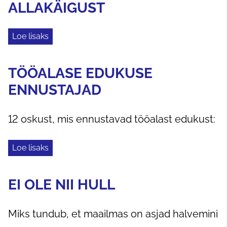
ALLAKÄIGUST
Loe lisaks
TÖÖALASE EDUKUSE
ENNUSTAJAD
12 oskust, mis ennustavad tööalast edukust:
Loe lisaks
EI OLE NII HULL
Miks tundub, et maailmas on asjad halvemini