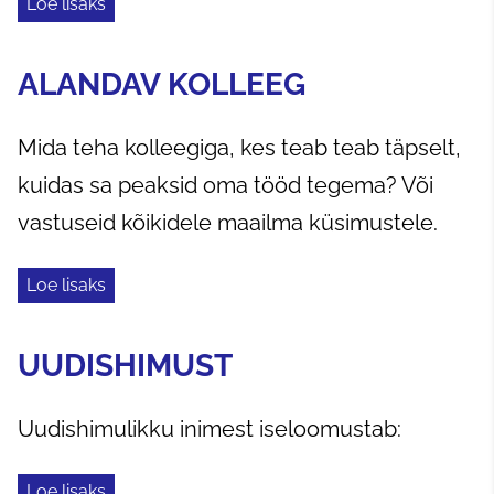
Loe lisaks
ALANDAV KOLLEEG
Mida teha kolleegiga, kes teab teab täpselt,
kuidas sa peaksid oma tööd tegema? Või
vastuseid kõikidele maailma küsimustele.
Loe lisaks
UUDISHIMUST
Uudishimulikku inimest iseloomustab:
Loe lisaks