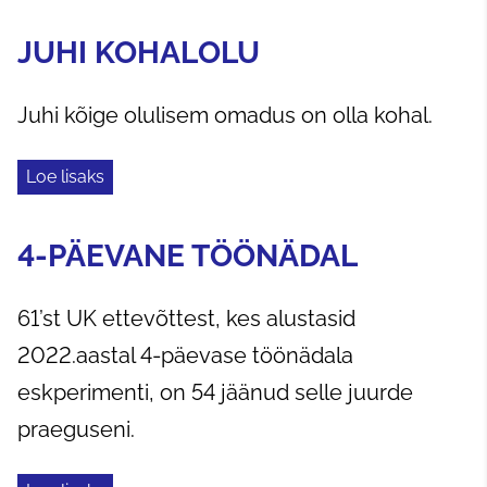
JUHI KOHALOLU
Juhi kõige olulisem omadus on olla kohal.
Loe lisaks
4-PÄEVANE TÖÖNÄDAL
61’st UK ettevõttest, kes alustasid
2022.aastal 4-päevase töönädala
eskperimenti, on 54 jäänud selle juurde
praeguseni.