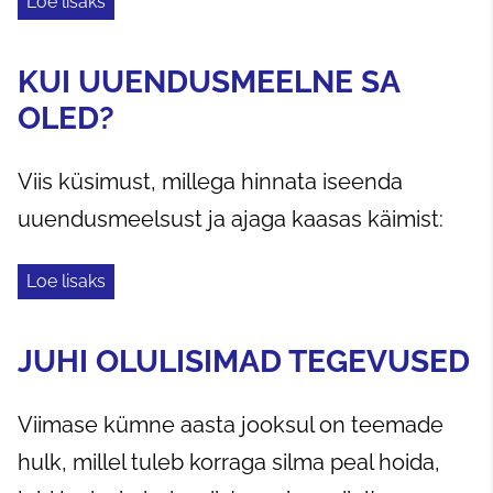
Loe lisaks
KUI UUENDUSMEELNE SA
OLED?
Viis küsimust, millega hinnata iseenda
uuendusmeelsust ja ajaga kaasas käimist:
Loe lisaks
JUHI OLULISIMAD TEGEVUSED
Viimase kümne aasta jooksul on teemade
hulk, millel tuleb korraga silma peal hoida,