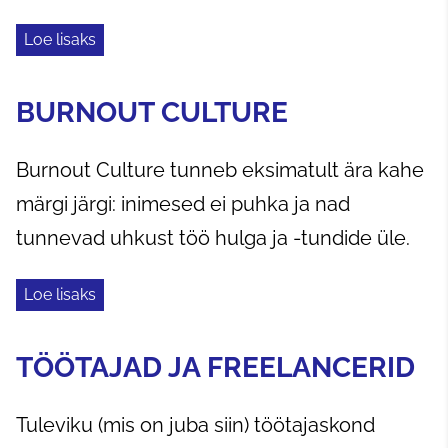
Loe lisaks
BURNOUT CULTURE
Burnout Culture tunneb eksimatult ära kahe
märgi järgi: inimesed ei puhka ja nad
tunnevad uhkust töö hulga ja -tundide üle.
Loe lisaks
TÖÖTAJAD JA FREELANCERID
Tuleviku (mis on juba siin) töötajaskond