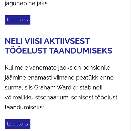
jaguneb neljaks.
Loe lisaks
NELI VIISI AKTIIVSEST
TÖÖELUST TAANDUMISEKS
Kui meie vanemate jaoks on pensionile
jäämine enamasti viimane peatükk enne
surma, siis Graham Ward eristab neli
võimalikku stsenaariumi senisest tööelust
taandumiseks:
Loe lisaks