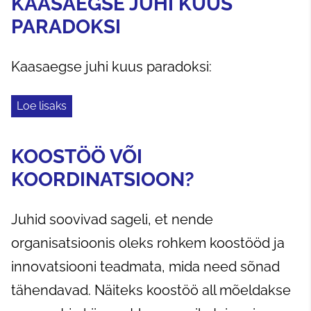
KAASAEGSE JUHI KUUS
PARADOKSI
Kaasaegse juhi kuus paradoksi:
Loe lisaks
KOOSTÖÖ VÕI
KOORDINATSIOON?
Juhid soovivad sageli, et nende
organisatsioonis oleks rohkem koostööd ja
innovatsiooni teadmata, mida need sõnad
tähendavad. Näiteks koostöö all mõeldakse