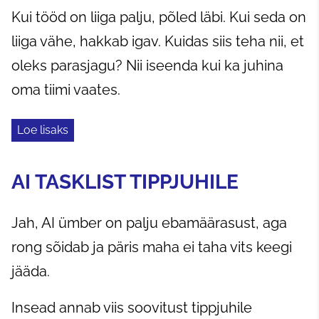
Kui tööd on liiga palju, põled läbi. Kui seda on
liiga vähe, hakkab igav. Kuidas siis teha nii, et
oleks parasjagu? Nii iseenda kui ka juhina
oma tiimi vaates.
Loe lisaks
AI TASKLIST TIPPJUHILE
Jah, AI ümber on palju ebamäärasust, aga
rong sõidab ja päris maha ei taha vits keegi
jääda.
Insead annab viis soovitust tippjuhile