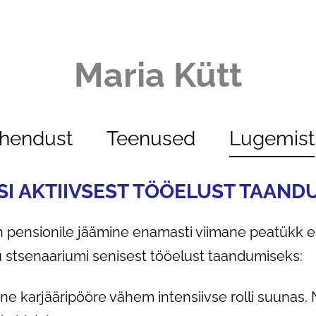
Maria Kütt
ühendust
Teenused
Lugemist
IISI AKTIIVSEST TÖÖELUST TAAND
 pensionile jäämine enamasti viimane peatükk e
u stsenaariumi senisest tööelust taandumiseks:
iline karjääripööre vähem intensiivse rolli suunas.