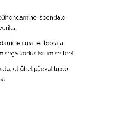
t pühendamine iseendale,
vuriks.
damine ilma, et töötaja
misega kodus istumise teel.
ata, et ühel päeval tuleb
a.