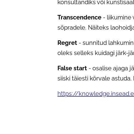
konsultandiks või kunstisaali
Transcendence
- liikumine
sõpradele. Näiteks laohoidjas
Regret
- sunnitud lahkumine
oleks selleks kuidagi järk-
False
start
- osalise ajaga 
siiski täiesti kõrvale astud
https://knowledge.insead.