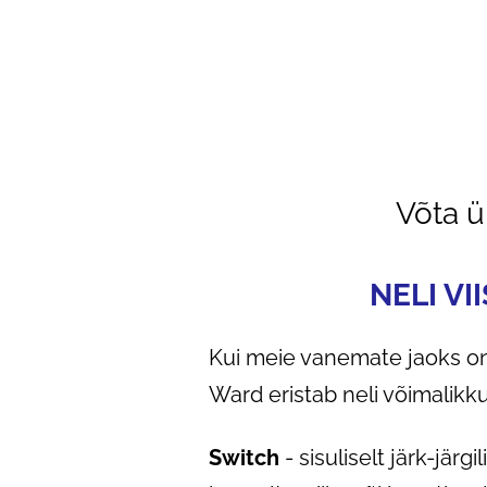
Võta 
NELI V
Kui meie vanemate jaoks on
Ward eristab neli võimalikk
Switch
- sisuliselt järk-järg