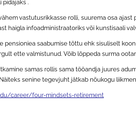
 pidajaks .
 vähem vastutusrikkasse rolli, suurema osa ajas
t haigla infoadministraatoriks või kunstisaali val
 pensioniea saabumise tõttu ehk sisuliselt koon
järgult ette valmistunud. Võib lõppeda surma oota
jätkamine samas rollis sama tööandja juures adum
a. Näiteks senine tegevjuht jätkab nõukogu liikmen
edu/career/four-mindsets-retirement