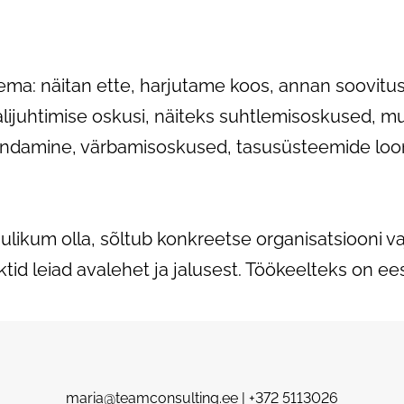
gema: näitan ette, harjutame koos, annan soovitu
lijuhtimise oskusi, näiteks suhtlemisoskused, m
jundamine, värbamisoskused, tasusüsteemide loo
asulikum olla, sõltub konkreetse organisatsiooni 
id leiad avalehet ja jalusest. Töökeelteks on eesti
maria@teamconsulting.ee | +372 5113026