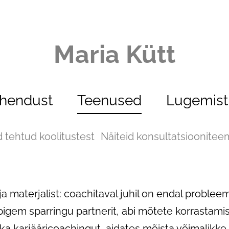
Maria Kütt
ühendust
Teenused
Lugemist
d tehtud koolitustest
Näiteid konsultatsioonite
ja materjalist: coachitaval juhil on endal problee
 pigem sparringu partnerit, abi mõtete korrastamis
 ka karjääricoachingut, aidates mõista võimalikke 