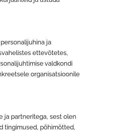
personalijuhina ja
svahelistes ettevõtetes,
rsonalijuhtimise valdkondi
onkreetsele organisatsioonile
e ja partneritega, sest olen
ed tingimused, põhimõtted,