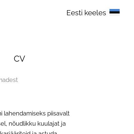
Eesti keeles
CV
emadest
mi lahendamiseks piisavalt
el, nõudlikku kuulajat ja
karjääriteid ja astuda