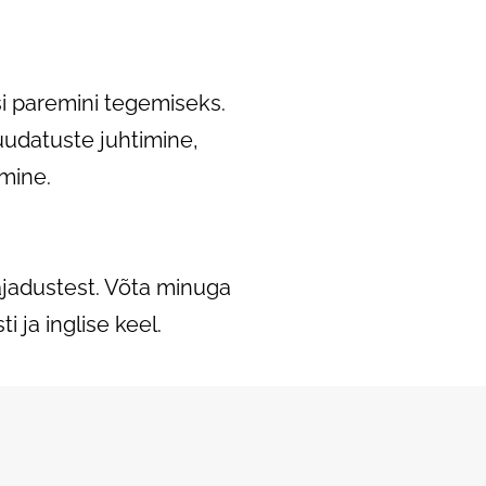
si paremini tegemiseks.
uudatuste juhtimine,
mine.
vajadustest. Võta minuga
 ja inglise keel.