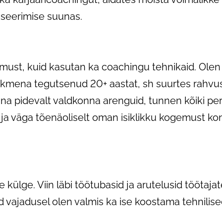
seerimise suunas.
ust, kuid kasutan ka coachingu tehnikaid. Olen 
iikmena tegutsenud 20+ aastat, sh suurtes rahvu
ina pidevalt valdkonna arenguid, tunnen kõiki pe
is ja väga tõenäoliselt oman isiklikku kogemust k
külge. Viin läbi töötubasid ja arutelusid töötajat
d vajadusel olen valmis ka ise koostama tehnilis