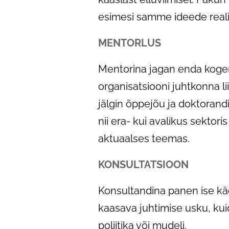
esimesi samme ideede reali
MENTORLUS
Mentorina jagan enda kogem
organisatsiooni juhtkonna l
jälgin õppejõu ja doktorand
nii era- kui avalikus sektor
aktuaalses teemas.
KONSULTATSIOON
Konsultandina panen ise käe 
kaasava juhtimise usku, kui
poliitika või mudeli.