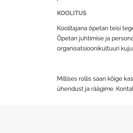
KOOLITUS
Koolitajana õpetan teisi te
Õpetan juhtimise ja persona
organisatsioonikultuuri ku
Millises rollis saan kõige k
ühendust ja räägime. Kontakt