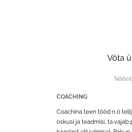
Võta 
Näitei
COACHING
Coachina teen tööd n.ö telli
oskusi ja teadmisi, ta vajab
kaaslast elluviimisel. Pakun