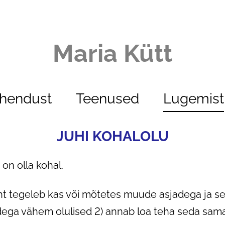
Maria Kütt
ühendust
Teenused
Lugemist
JUHI KOHALOLU
on olla kohal.
ht tegeleb kas või mõtetes muude asjadega ja se
ga vähem olulised 2) annab loa teha seda sama