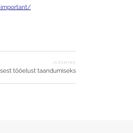
-important/
JÄRGMINE
iivsest tööelust taandumiseks