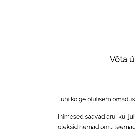
Võta 
Juhi kõige olulisem omadus 
Inimesed saavad aru, kui ju
oleksid nemad oma teemade