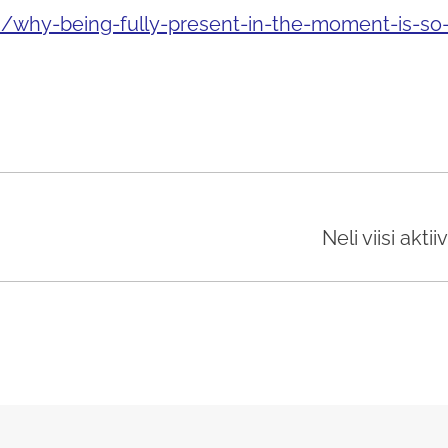
/why-being-fully-present-in-the-moment-is-so
Neli viisi akt