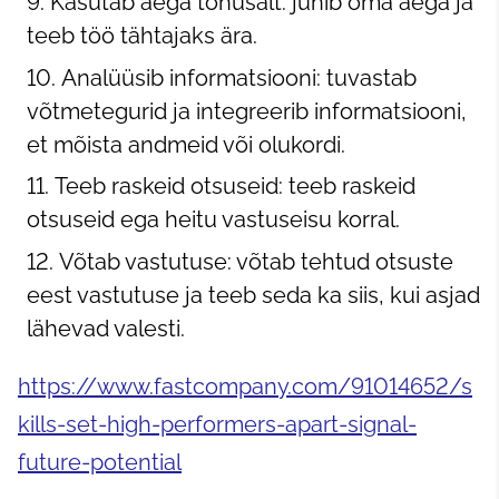
Kasutab aega tõhusalt: juhib oma aega ja
teeb töö tähtajaks ära.
Analüüsib informatsiooni: tuvastab
võtmetegurid ja integreerib informatsiooni,
et mõista andmeid või olukordi.
Teeb raskeid otsuseid: teeb raskeid
otsuseid ega heitu vastuseisu korral.
Võtab vastutuse: võtab tehtud otsuste
eest vastutuse ja teeb seda ka siis, kui asjad
lähevad valesti.
https://www.fastcompany.com/91014652/s
kills-set-high-performers-apart-signal-
future-potential