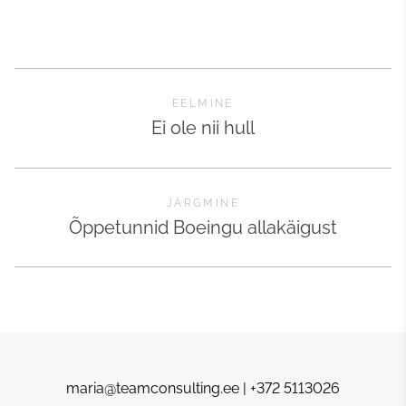
EELMINE
Ei ole nii hull
JÄRGMINE
Õppetunnid Boeingu allakäigust
maria@teamconsulting.ee | +372 5113026