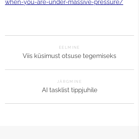
when-you-are-under-massive-pressure/
EELMINE
Viis küsimust otsuse tegemiseks
JÄRGMINE
AI tasklist tippjuhile