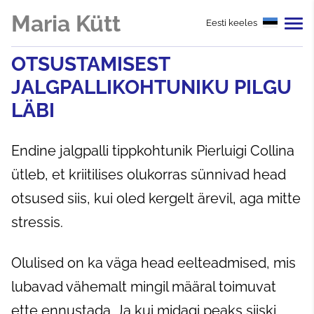
Maria Kütt
Eesti keeles
OTSUSTAMISEST
JALGPALLIKOHTUNIKU PILGU
LÄBI
Endine jalgpalli tippkohtunik Pierluigi Collina
ütleb, et kriitilises olukorras sünnivad head
otsused siis, kui oled kergelt ärevil, aga mitte
stressis.
Olulised on ka väga head eelteadmised, mis
lubavad vähemalt mingil määral toimuvat
ette ennustada. Ja kui midagi peaks siiski