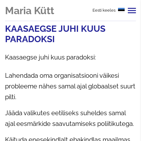
Maria Kütt
Eesti keeles
KAASAEGSE JUHI KUUS
PARADOKSI
Kaasaegse juhi kuus paradoksi:
Lahendada oma organisatsiooni väikesi
probleeme nähes samal ajal globaalset suurt
pilti.
Jääda valikutes eetiliseks suheldes samal
ajal eesmärkide saavutamiseks poliitikutega.
Käituda enesekindlalt ebakindlas maailmas