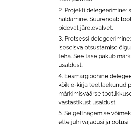
Projekti delegeerimine:
haldamine. Suurendab tootl
pidevat järelevalvet.
Protsessi delegeerimine:
iseseisva otsustamise õigu
teha. See tase pakub märki
usaldust.
Eesmärgipõhine delegee
kõik e-kirja teel laekunu
märkimisväärse tootlikkuse
vastastikust usaldust.
Selgeltnägemise võimekus
ette juhi vajadusi ja ootus