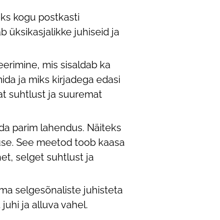
eks kogu postkasti
 üksikasjalikke juhiseid ja
eerimine, mis sisaldab ka
ida ja miks kirjadega edasi
t suhtlust ja suuremat
a parim lahendus. Näiteks
duse. See meetod toob kaasa
t, selget suhtlust ja
ma selgesõnaliste juhisteta
juhi ja alluva vahel.