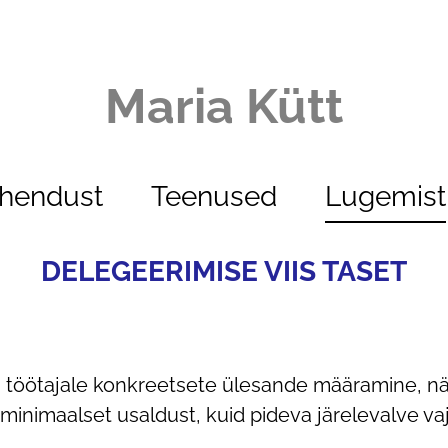
Maria Kütt
ühendust
Teenused
Lugemist
DELEGEERIMISE VIIS TASET
 töötajale konkreetsete ülesande määramine, näi
inimaalset usaldust, kuid pideva järelevalve va