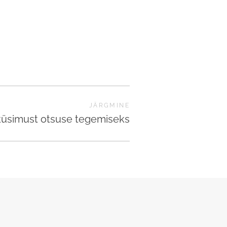
JÄRGMINE
 küsimust otsuse tegemiseks