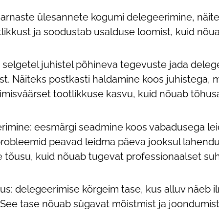
 sarnaste ülesannete kogumi delegeerimine, näit
ikkust ja soodustab usalduse loomist, kuid nõuab
 selgetel juhistel põhineva tegevuste jada deleg
st. Näiteks postkasti haldamine koos juhistega, m
misväärset tootlikkuse kasvu, kuid nõuab tõhusa
rimine: eesmärgi seadmine koos vabadusega leid
d probleemid peavad leidma päeva jooksul lahen
 tõusu, kuid nõuab tugevat professionaalset suhe
: delegeerimise kõrgeim tase, kus alluv näeb il
i. See tase nõuab sügavat mõistmist ja joondumist 