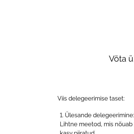
Võta 
Viis delegeerimise taset:
Ülesande delegeerimine:
Lihtne meetod, mis nõuab m
kasv piiratud.